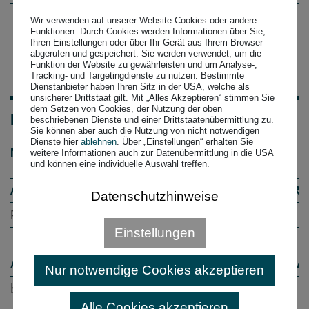
Wir verwenden auf unserer Website Cookies oder andere
Funktionen. Durch Cookies werden Informationen über Sie,
Ihren Einstellungen oder über Ihr Gerät aus Ihrem Browser
abgerufen und gespeichert. Sie werden verwendet, um die
Funktion der Website zu gewährleisten und um Analyse-,
Tracking- und Targetingdienste zu nutzen. Bestimmte
Dienstanbieter haben Ihren Sitz in der USA, welche als
unsicherer Drittstaat gilt. Mit „Alles Akzeptieren“ stimmen Sie
dem Setzen von Cookies, der Nutzung der oben
MITTELBARER ANTEILSBESITZ
beschriebenen Dienste und einer Drittstaatenübermittlung zu.
Sie können aber auch die Nutzung von nicht notwendigen
Dienste hier
ablehnen
. Über „Einstellungen“ erhalten Sie
Name der Gesellschaft
weitere Informationen auch zur Datenübermittlung in die USA
und können eine individuelle Auswahl treffen.
ANTEILSBESITZ DER ENTEGA MEDIANET GMBH, DAR
Datenschutzhinweise
PEB Breitband GmbH & Co. KG
Einstellungen
ANTEILSBESITZ DER ENTEGA PLUS GMBH, DARMSTA
Nur notwendige Cookies akzeptieren
bauTega GmbH
Alle Cookies akzeptieren